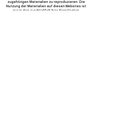
zugehörigen Materialien zu reproduzieren. Die
Nutzung der Materialien auf diesen Websites ist
nur in den ausdrücklich hier dargelegten
Bedingungen gestattet.
Kontakt
welcome@simpact.lu
Adresse
562, rue de Neudorf
2220 Luxembourg
Öffnungszeiten
Mon.-frei. : 9 h - 18 h
​​Sam.-Son. : Geschlossen